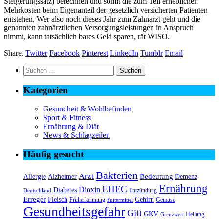
Steigerungssatz) berechnen und somit die zum Teil erheblichen
Mehrkosten beim Eigenanteil der gesetzlich versicherten Patienten
entstehen. Wer also noch dieses Jahr zum Zahnarzt geht und die
genannten zahnärztlichen Versorgungsleistungen in Anspruch
nimmt, kann tatsächlich bares Geld sparen, rät WISO.
Share.
Twitter
Facebook
Pinterest
LinkedIn
Tumblr
Email
Suchen
nach:
Kategorien
Gesundheit & Wohlbefinden
Sport & Fitness
Ernährung & Diät
News & Schlagzeilen
Häufig gesucht
Bakterien
Arzt
Bedeutung
Alzheimer
Allergie
Demenz
Ernährung
EHEC
Dioxin
Diabetes
Entzündung
Deutschland
Erreger
Fleisch
Gehirn
Früherkennung
Gemüse
Futtermittel
Gesundheitsgefahr
Gift
GKV
Heilung
Grenzwert