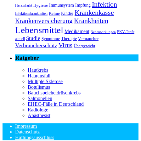
Infektion
Immunsystem
Impfung
Hygiene
Herzinfarkt
Krankenkasse
Kinder
Keime
Infektionskrankheiten
Krankheiten
Krankenversicherung
Lebensmittel
Medikament
PKV-Tarife
Nebenwirkungen
Studie
Therapie
Symptome
Verbraucher
aktuell
Virus
Verbraucherschutz
Übergewicht
Ratgeber
Hautkrebs
Haarausfall
Multiple Sklerose
Botulismus
Bauchspeicheldrüsenkrebs
Salmonellen
EHEC-Fälle in Deutschland
Radiologe
Anästhesist
Impressum
Datenschutz
Haftungsausschluss