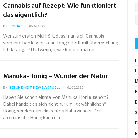
Cannabis auf Rezept: Wie funktioniert
das eigentlich?
By
TOBIAS
05.06.2025
Wer zum ersten Mal hört, dass man sich Cannabis
verschreiben lassen kann, reagiert oft mit Überraschung.
Ist das legal? Und wenn ja, wie kommt man an…
H
H
Manuka-Honig – Wunder der Natur
M
By
GESUNDHEIT NEWS AKTUELL
01.05.2025
B
Haben Sie schon einmal von Manuka-Honig gehört?
B
Dabei handelt es sich nicht nur um „gewöhnlichen“
Honig, sondern um ein echtes Naturwunder. Der
S
aromatische Honig kann ein…
E
R