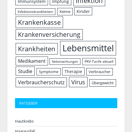
Infektion
Immunsystem
Impfung
Kinder
Keime
Infektionskrankheiten
Krankenkasse
Krankenversicherung
Lebensmittel
Krankheiten
Medikament
PKV-Tarife aktuell
Nebenwirkungen
Studie
Therapie
Symptome
Verbraucher
Virus
Verbraucherschutz
Übergewicht
RATGEBER
Hautkrebs
Haarausfall