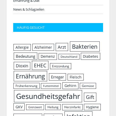
Ernährung & Diät
News & Schlagzeilen
HÄUFIG GESUCHT
Bakterien
Arzt
Allergie
Alzheimer
Bedeutung
Demenz
Diabetes
Deutschland
EHEC
Dioxin
Entzündung
Ernährung
Erreger
Fleisch
Gehirn
Früherkennung
Gemüse
Futtermittel
Gesundheitsgefahr
Gift
GKV
Hygiene
Herzinfarkt
Heilung
Grenzwert