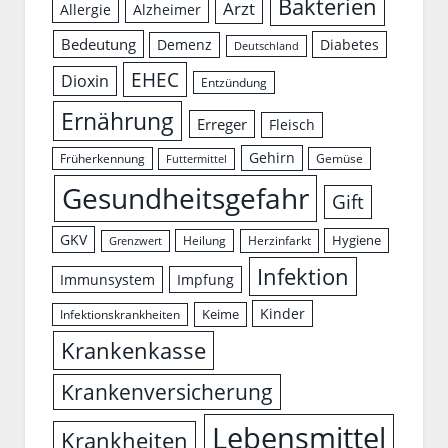
Bakterien
Arzt
Allergie
Alzheimer
Bedeutung
Demenz
Diabetes
Deutschland
EHEC
Dioxin
Entzündung
Ernährung
Erreger
Fleisch
Gehirn
Früherkennung
Gemüse
Futtermittel
Gesundheitsgefahr
Gift
GKV
Hygiene
Herzinfarkt
Heilung
Grenzwert
Infektion
Immunsystem
Impfung
Kinder
Keime
Infektionskrankheiten
Krankenkasse
Krankenversicherung
Lebensmittel
Krankheiten