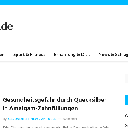
en
Sport & Fitness
Ernährung & Diät
News & Schlag
Gesundheitsgefahr durch Quecksilber
in Amalgam-Zahnfüllungen
G
By
GESUNDHEIT NEWS AKTUELL
26.10.2011
S
Die Diskussion um die vermeintliche Gesundheitsgefahr,