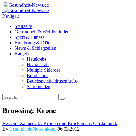
Navigate
Startseite
Gesundheit & Wohlbefinden
Sport & Fitness
Ernährung & Diät
News & Schlagzeilen
Ratgeber
Hautkrebs
Haarausfall
Multiple Sklerose
Botulismus
Bauchspeicheldrüsenkrebs
Salmonellen
Browsing:
Krone
Besserer Zahnersatz: Kronen und Brücken aus Glaskeramik
By
Gesundheit News aktuell
06.03.2012