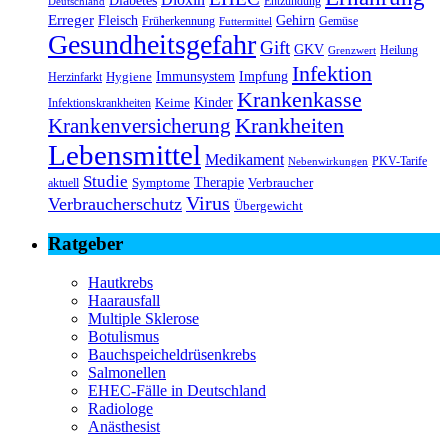
Entzündung
Deutschland
Erreger
Fleisch
Gehirn
Früherkennung
Gemüse
Futtermittel
Gesundheitsgefahr
Gift
GKV
Heilung
Grenzwert
Infektion
Immunsystem
Impfung
Hygiene
Herzinfarkt
Krankenkasse
Kinder
Keime
Infektionskrankheiten
Krankheiten
Krankenversicherung
Lebensmittel
Medikament
PKV-Tarife
Nebenwirkungen
Studie
Therapie
Symptome
Verbraucher
aktuell
Virus
Verbraucherschutz
Übergewicht
Ratgeber
Hautkrebs
Haarausfall
Multiple Sklerose
Botulismus
Bauchspeicheldrüsenkrebs
Salmonellen
EHEC-Fälle in Deutschland
Radiologe
Anästhesist