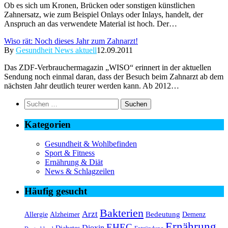
Ob es sich um Kronen, Brücken oder sonstigen künstlichen
Zahnersatz, wie zum Beispiel Onlays oder Inlays, handelt, der
Anspruch an das verwendete Material ist hoch. Der…
Wiso rät: Noch dieses Jahr zum Zahnarzt!
By
Gesundheit News aktuell
12.09.2011
Das ZDF-Verbrauchermagazin „WISO“ erinnert in der aktuellen
Sendung noch einmal daran, dass der Besuch beim Zahnarzt ab dem
nächsten Jahr deutlich teurer werden kann. Ab 2012…
Suchen
nach:
Kategorien
Gesundheit & Wohlbefinden
Sport & Fitness
Ernährung & Diät
News & Schlagzeilen
Häufig gesucht
Bakterien
Arzt
Bedeutung
Alzheimer
Allergie
Demenz
Ernährung
EHEC
Dioxin
Diabetes