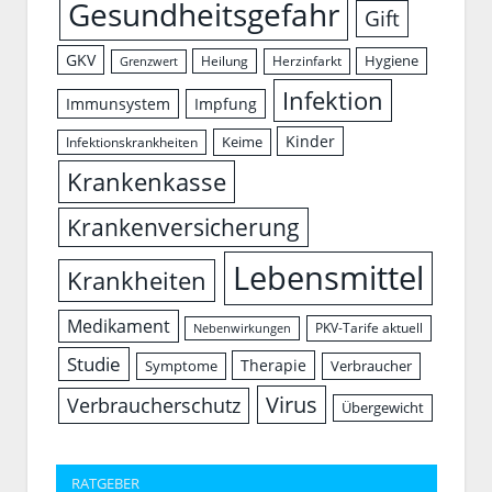
Gesundheitsgefahr
Gift
GKV
Hygiene
Herzinfarkt
Heilung
Grenzwert
Infektion
Immunsystem
Impfung
Kinder
Keime
Infektionskrankheiten
Krankenkasse
Krankenversicherung
Lebensmittel
Krankheiten
Medikament
PKV-Tarife aktuell
Nebenwirkungen
Studie
Therapie
Symptome
Verbraucher
Virus
Verbraucherschutz
Übergewicht
RATGEBER