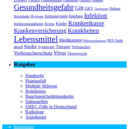
Fleisch
Gehirn
Früherkennung
Gemüse
Futtermittel
Gesundheitsgefahr
Gift
GKV
Heilung
Grenzwert
Infektion
Immunsystem
Impfung
Hygiene
Herzinfarkt
Krankenkasse
Kinder
Keime
Infektionskrankheiten
Krankheiten
Krankenversicherung
Lebensmittel
Medikament
PKV-Tarife
Nebenwirkungen
Studie
Therapie
Symptome
Verbraucher
aktuell
Virus
Verbraucherschutz
Übergewicht
Ratgeber
Hautkrebs
Haarausfall
Multiple Sklerose
Botulismus
Bauchspeicheldrüsenkrebs
Salmonellen
EHEC-Fälle in Deutschland
Radiologe
Anästhesist
Impressum