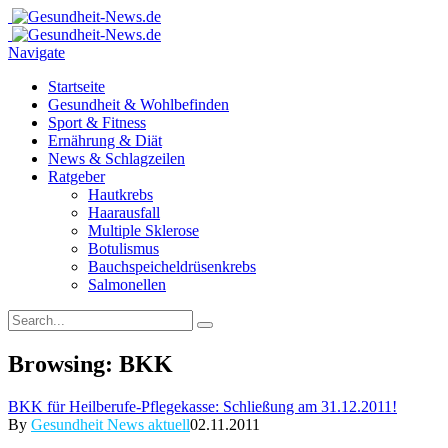
Navigate
Startseite
Gesundheit & Wohlbefinden
Sport & Fitness
Ernährung & Diät
News & Schlagzeilen
Ratgeber
Hautkrebs
Haarausfall
Multiple Sklerose
Botulismus
Bauchspeicheldrüsenkrebs
Salmonellen
Browsing:
BKK
BKK für Heilberufe-Pflegekasse: Schließung am 31.12.2011!
By
Gesundheit News aktuell
02.11.2011