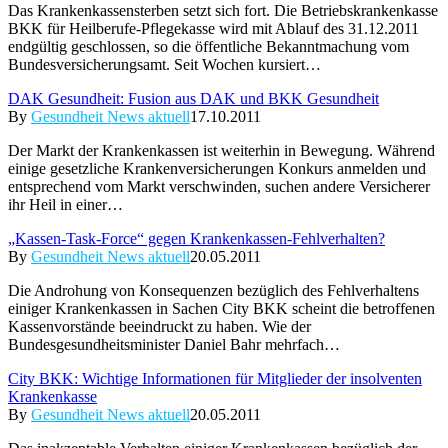
Das Krankenkassensterben setzt sich fort. Die Betriebskrankenkasse
BKK für Heilberufe-Pflegekasse wird mit Ablauf des 31.12.2011
endgültig geschlossen, so die öffentliche Bekanntmachung vom
Bundesversicherungsamt. Seit Wochen kursiert…
DAK Gesundheit: Fusion aus DAK und BKK Gesundheit
By
Gesundheit News aktuell
17.10.2011
Der Markt der Krankenkassen ist weiterhin in Bewegung. Während
einige gesetzliche Krankenversicherungen Konkurs anmelden und
entsprechend vom Markt verschwinden, suchen andere Versicherer
ihr Heil in einer…
„Kassen-Task-Force“ gegen Krankenkassen-Fehlverhalten?
By
Gesundheit News aktuell
20.05.2011
Die Androhung von Konsequenzen bezüglich des Fehlverhaltens
einiger Krankenkassen in Sachen City BKK scheint die betroffenen
Kassenvorstände beeindruckt zu haben. Wie der
Bundesgesundheitsminister Daniel Bahr mehrfach…
City BKK: Wichtige Informationen für Mitglieder der insolventen
Krankenkasse
By
Gesundheit News aktuell
20.05.2011