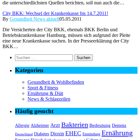
die unterschiedlichsten Quellen berichten, soll nun auch die…
City BKK: Wechsel der Krankenkasse bis 14.7.2011!
By
Gesundheit News aktuell
05.05.2011
Die Versicherten der City BKK, ehemals BKK Berlin und
Betriebskrankenkasse Hamburg, müssen sich aufgrund der Pleite
eine neue Krankenkasse suchen. In der Presseerklärung der City
BKK…
Suchen
nach:
Kategorien
Gesundheit & Wohlbefinden
Sport & Fitness
Ernährung & Diät
News & Schlagzeilen
Häufig gesucht
Bakterien
Arzt
Bedeutung
Alzheimer
Allergie
Demenz
Ernährung
EHEC
Dioxin
Diabetes
Entzündung
Deutschland
Erreger