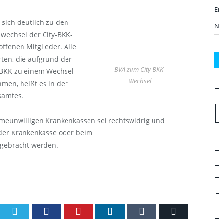
E
sich deutlich zu den
N
nwechsel der City-BKK-
offenen Mitglieder. Alle
rten, die aufgrund der
BVA zum City-BKK-
y BKK zu einem Wechsel
Wechsel
en, heißt es in der
samtes.
ahmeunwilligen Krankenkassen sei rechtswidrig und
 der Krankenkasse oder beim
gebracht werden.
Twitter
Facebook
Pinterest
LinkedIn
Tumblr
Email