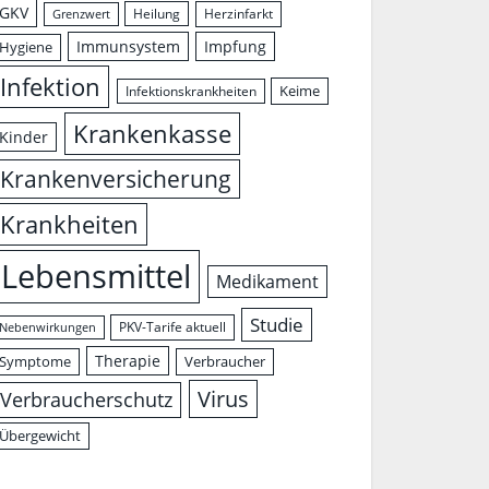
GKV
Herzinfarkt
Heilung
Grenzwert
Immunsystem
Impfung
Hygiene
Infektion
Keime
Infektionskrankheiten
Krankenkasse
Kinder
Krankenversicherung
Krankheiten
Lebensmittel
Medikament
Studie
PKV-Tarife aktuell
Nebenwirkungen
Therapie
Symptome
Verbraucher
Virus
Verbraucherschutz
Übergewicht