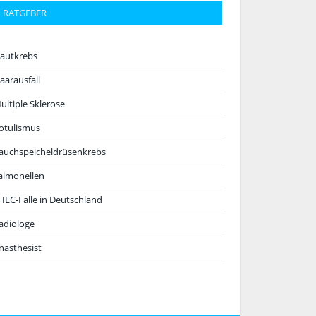
RATGEBER
autkrebs
aarausfall
ultiple Sklerose
otulismus
auchspeicheldrüsenkrebs
almonellen
HEC-Fälle in Deutschland
adiologe
nästhesist