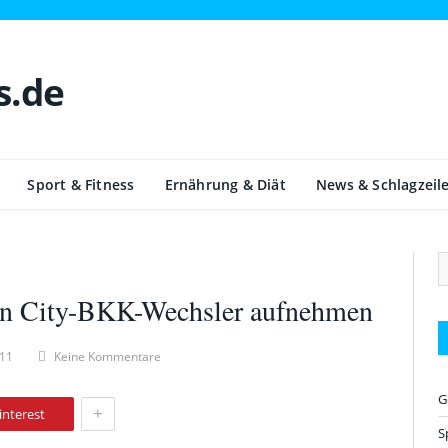
Sport & Fitness
Ernährung & Diät
News & Schlagzeil
n City-BKK-Wechsler aufnehmen
011
Keine Kommentare
G
+
interest
S