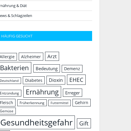
rnährung & Diät
ews & Schlagzeilen
HÄUFIG GESUCHT
Arzt
Allergie
Alzheimer
Bakterien
Bedeutung
Demenz
EHEC
Dioxin
Diabetes
Deutschland
Ernährung
Erreger
Entzündung
Fleisch
Gehirn
Früherkennung
Futtermittel
Gemüse
Gesundheitsgefahr
Gift