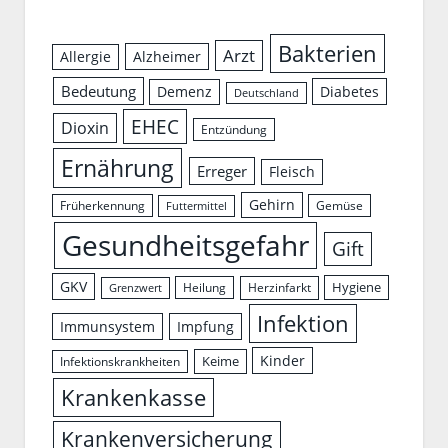
Bakterien
Arzt
Allergie
Alzheimer
Bedeutung
Demenz
Diabetes
Deutschland
EHEC
Dioxin
Entzündung
Ernährung
Erreger
Fleisch
Gehirn
Früherkennung
Gemüse
Futtermittel
Gesundheitsgefahr
Gift
GKV
Hygiene
Herzinfarkt
Heilung
Grenzwert
Infektion
Immunsystem
Impfung
Kinder
Keime
Infektionskrankheiten
Krankenkasse
Krankenversicherung