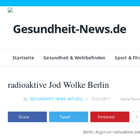
Startseite
Gesundheit & Wohlbefinden
Sport & Fit
radioaktive Jod Wolke Berlin
By
GESUNDHEIT NEWS AKTUELL
15.03.2011
Keine Kom
+
Share
Tweet
Pinterest
Berlin: Angst vor radioaktiver Jo