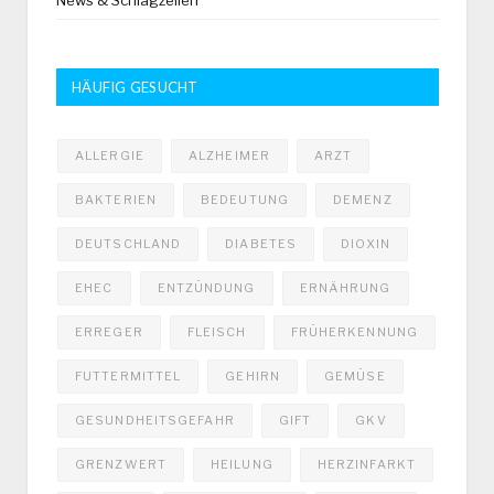
News & Schlagzeilen
HÄUFIG GESUCHT
ALLERGIE
ALZHEIMER
ARZT
BAKTERIEN
BEDEUTUNG
DEMENZ
DEUTSCHLAND
DIABETES
DIOXIN
EHEC
ENTZÜNDUNG
ERNÄHRUNG
ERREGER
FLEISCH
FRÜHERKENNUNG
FUTTERMITTEL
GEHIRN
GEMÜSE
GESUNDHEITSGEFAHR
GIFT
GKV
GRENZWERT
HEILUNG
HERZINFARKT