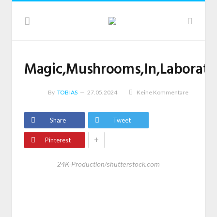
Magic,Mushrooms,In,Laborator
By
TOBIAS
27.05.2024
Keine Kommentare
Share
Tweet
+
Pinterest
24K-Production/shutterstock.com