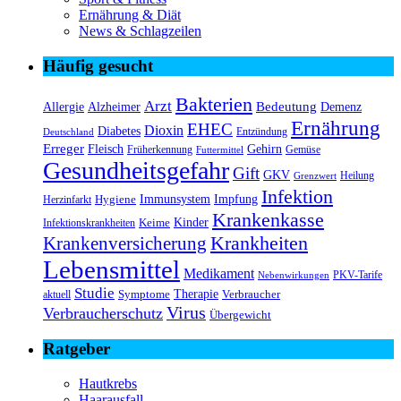
Ernährung & Diät
News & Schlagzeilen
Häufig gesucht
Bakterien
Arzt
Bedeutung
Alzheimer
Allergie
Demenz
Ernährung
EHEC
Dioxin
Diabetes
Entzündung
Deutschland
Erreger
Fleisch
Gehirn
Früherkennung
Gemüse
Futtermittel
Gesundheitsgefahr
Gift
GKV
Heilung
Grenzwert
Infektion
Immunsystem
Impfung
Hygiene
Herzinfarkt
Krankenkasse
Kinder
Keime
Infektionskrankheiten
Krankheiten
Krankenversicherung
Lebensmittel
Medikament
PKV-Tarife
Nebenwirkungen
Studie
Therapie
Symptome
Verbraucher
aktuell
Virus
Verbraucherschutz
Übergewicht
Ratgeber
Hautkrebs
Haarausfall