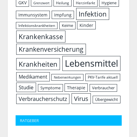
GKV
Hygiene
Herzinfarkt
Heilung
Grenzwert
Infektion
Immunsystem
Impfung
Kinder
Keime
Infektionskrankheiten
Krankenkasse
Krankenversicherung
Lebensmittel
Krankheiten
Medikament
PKV-Tarife aktuell
Nebenwirkungen
Studie
Therapie
Symptome
Verbraucher
Virus
Verbraucherschutz
Übergewicht
RATGEBER