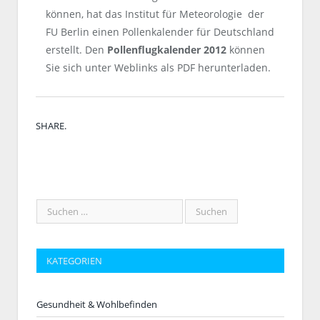
können, hat das Institut für Meteorologie der
FU Berlin einen Pollenkalender für Deutschland
erstellt. Den
Pollenflugkalender 2012
können
Sie sich unter Weblinks als PDF herunterladen.
Twitt
Face
Pinte
Linke
Tumb
Email
SHARE.
KATEGORIEN
Gesundheit & Wohlbefinden