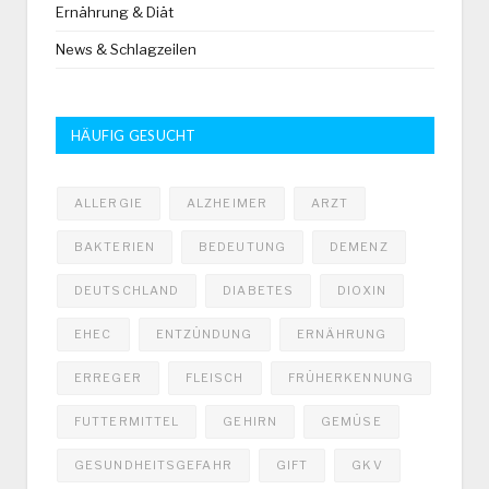
Ernährung & Diät
News & Schlagzeilen
HÄUFIG GESUCHT
ALLERGIE
ALZHEIMER
ARZT
BAKTERIEN
BEDEUTUNG
DEMENZ
DEUTSCHLAND
DIABETES
DIOXIN
EHEC
ENTZÜNDUNG
ERNÄHRUNG
ERREGER
FLEISCH
FRÜHERKENNUNG
FUTTERMITTEL
GEHIRN
GEMÜSE
GESUNDHEITSGEFAHR
GIFT
GKV