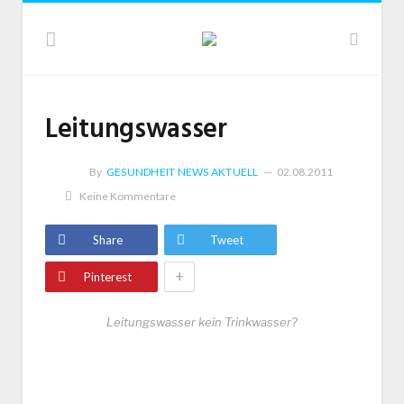
Leitungswasser
By
GESUNDHEIT NEWS AKTUELL
02.08.2011
Keine Kommentare
Share
Tweet
+
Pinterest
Leitungswasser kein Trinkwasser?