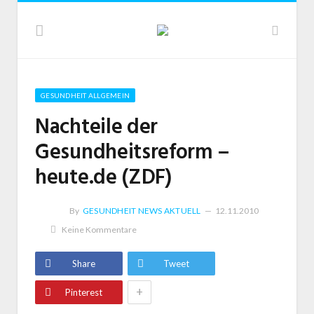
GESUNDHEIT ALLGEMEIN
Nachteile der
Gesundheitsreform –
heute.de (ZDF)
By
GESUNDHEIT NEWS AKTUELL
12.11.2010
Keine Kommentare
Share
Tweet
+
Pinterest