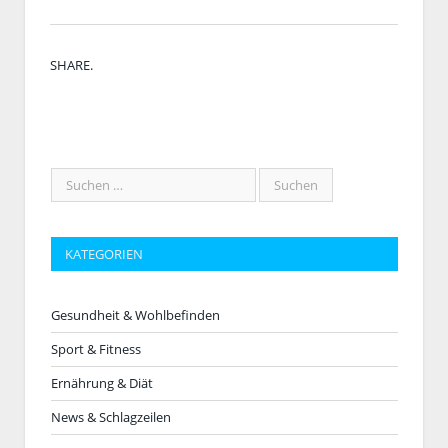
Twitt
Face
Pinte
Linke
Tumb
Email
SHARE.
KATEGORIEN
Gesundheit & Wohlbefinden
Sport & Fitness
Ernährung & Diät
News & Schlagzeilen