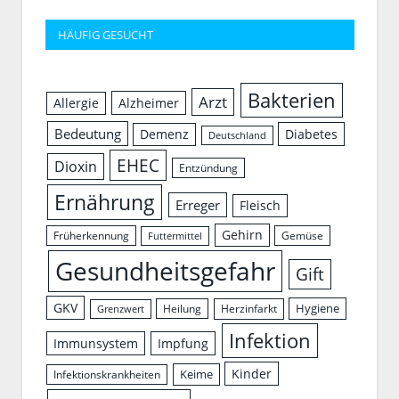
HÄUFIG GESUCHT
Bakterien
Arzt
Allergie
Alzheimer
Bedeutung
Demenz
Diabetes
Deutschland
EHEC
Dioxin
Entzündung
Ernährung
Erreger
Fleisch
Gehirn
Früherkennung
Gemüse
Futtermittel
Gesundheitsgefahr
Gift
GKV
Hygiene
Herzinfarkt
Heilung
Grenzwert
Infektion
Immunsystem
Impfung
Kinder
Keime
Infektionskrankheiten