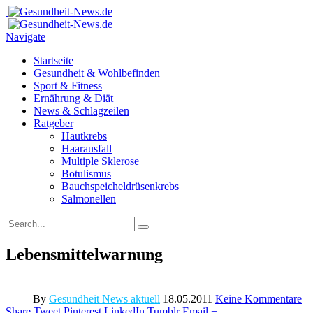
Navigate
Startseite
Gesundheit & Wohlbefinden
Sport & Fitness
Ernährung & Diät
News & Schlagzeilen
Ratgeber
Hautkrebs
Haarausfall
Multiple Sklerose
Botulismus
Bauchspeicheldrüsenkrebs
Salmonellen
Lebensmittelwarnung
By
Gesundheit News aktuell
18.05.2011
Keine Kommentare
Share
Tweet
Pinterest
LinkedIn
Tumblr
Email
+