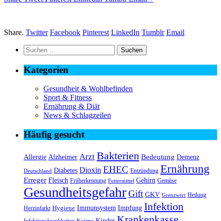
Share.
Twitter
Facebook
Pinterest
LinkedIn
Tumblr
Email
Suchen
nach:
Kategorien
Gesundheit & Wohlbefinden
Sport & Fitness
Ernährung & Diät
News & Schlagzeilen
Häufig gesucht
Bakterien
Arzt
Bedeutung
Alzheimer
Allergie
Demenz
Ernährung
EHEC
Dioxin
Diabetes
Entzündung
Deutschland
Erreger
Fleisch
Gehirn
Früherkennung
Gemüse
Futtermittel
Gesundheitsgefahr
Gift
GKV
Heilung
Grenzwert
Infektion
Immunsystem
Impfung
Hygiene
Herzinfarkt
Krankenkasse
Kinder
Keime