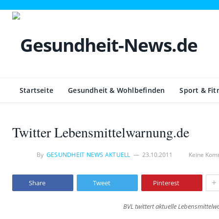
Startseite
Gesundheit & Wohlbefinden
Sport & Fit
Twitter Lebensmittelwarnung.de
By
GESUNDHEIT NEWS AKTUELL
23.10.2011
Keine Kom
+
Share
Tweet
Pinterest
BVL twittert aktuelle Lebensmitte