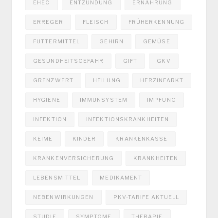
EHEC
ENTZÜNDUNG
ERNÄHRUNG
ERREGER
FLEISCH
FRÜHERKENNUNG
FUTTERMITTEL
GEHIRN
GEMÜSE
GESUNDHEITSGEFAHR
GIFT
GKV
GRENZWERT
HEILUNG
HERZINFARKT
HYGIENE
IMMUNSYSTEM
IMPFUNG
INFEKTION
INFEKTIONSKRANKHEITEN
KEIME
KINDER
KRANKENKASSE
KRANKENVERSICHERUNG
KRANKHEITEN
LEBENSMITTEL
MEDIKAMENT
NEBENWIRKUNGEN
PKV-TARIFE AKTUELL
STUDIE
SYMPTOME
THERAPIE