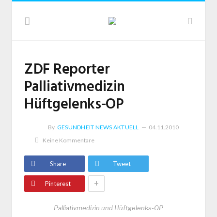
ZDF Reporter
Palliativmedizin
Hüftgelenks-OP
By
GESUNDHEIT NEWS AKTUELL
04.11.2010
Keine Kommentare
Share
Tweet
+
Pinterest
Palliativmedizin und Hüftgelenks-OP