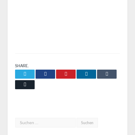
SHARE.
Twitter
Facebook
Pinterest
LinkedIn
Tumblr
Email