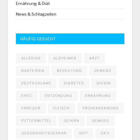
Ernährung & Diät
News & Schlagzeilen
HÄUFIG GESUCHT
ALLERGIE
ALZHEIMER
ARZT
BAKTERIEN
BEDEUTUNG
DEMENZ
DEUTSCHLAND
DIABETES
DIOXIN
EHEC
ENTZÜNDUNG
ERNÄHRUNG
ERREGER
FLEISCH
FRÜHERKENNUNG
FUTTERMITTEL
GEHIRN
GEMÜSE
GESUNDHEITSGEFAHR
GIFT
GKV