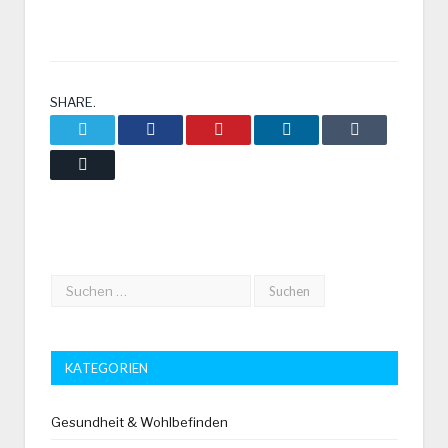
SHARE.
Twitter
Facebook
Pinterest
LinkedIn
Tumblr
Email
KATEGORIEN
Gesundheit & Wohlbefinden