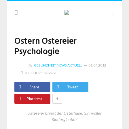
Ostern Ostereier
Psychologie
By
GESUNDHEIT NEWS AKTUELL
01.04.2012
Keine Kommentare
Share
Tweet
+
Pinterest
Ostereier bringt der Osterhase: Sinnvoller
Kinderglaube?