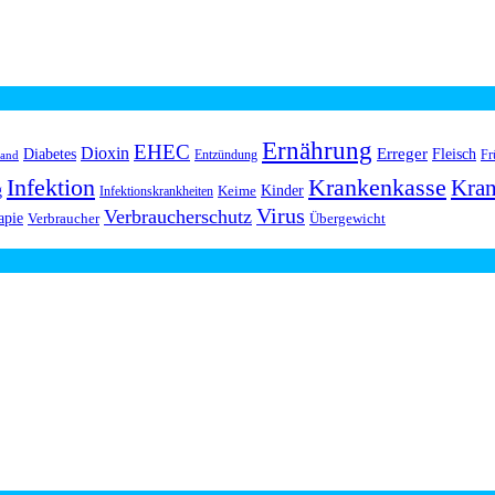
Ernährung
EHEC
Dioxin
Erreger
Diabetes
Fleisch
Entzündung
Fr
land
Infektion
Krankenkasse
Kran
g
Kinder
Keime
Infektionskrankheiten
Virus
Verbraucherschutz
apie
Verbraucher
Übergewicht