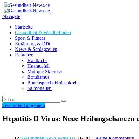
Navigate
Startseite
Gesundheit & Wohlbefinden
Sport & Fitness
Ernährung & Diät
News & Schlagzeilen
Ratgeber
Hautkrebs
Haarausfall
Multiple Sklerose
Botulismus
Bauchspeicheldrüsenkrebs
Salmonellen
Gesundheit allgemein
Hepatitis D Virus: Neue Heilungschancen
By
Gesundheit News aktuell
01.02.2011
Keine Kommentare