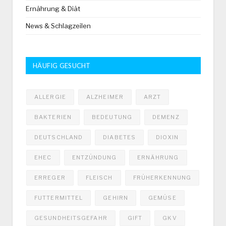
Ernährung & Diät
News & Schlagzeilen
HÄUFIG GESUCHT
ALLERGIE
ALZHEIMER
ARZT
BAKTERIEN
BEDEUTUNG
DEMENZ
DEUTSCHLAND
DIABETES
DIOXIN
EHEC
ENTZÜNDUNG
ERNÄHRUNG
ERREGER
FLEISCH
FRÜHERKENNUNG
FUTTERMITTEL
GEHIRN
GEMÜSE
GESUNDHEITSGEFAHR
GIFT
GKV