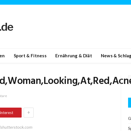
en
Sport & Fitness
Ernährung & Diät
News & Schlag
ad,Woman,Looking,At,Red,Acn
tare
+
interest
G
s/shutterstock.com
S