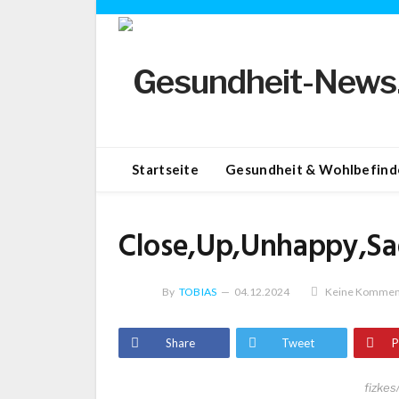
Startseite
Gesundheit & Wohlbefind
Close,Up,Unhappy,S
By
TOBIAS
04.12.2024
Keine Kommen
Share
Tweet
P
fizke