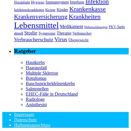
Infektion
Immunsystem
Impfung
Hygiene
Herzinfarkt
Krankenkasse
Kinder
Keime
Infektionskrankheiten
Krankheiten
Krankenversicherung
Lebensmittel
Medikament
PKV-Tarife
Nebenwirkungen
Studie
Therapie
Symptome
Verbraucher
aktuell
Virus
Verbraucherschutz
Übergewicht
Ratgeber
Hautkrebs
Haarausfall
Multiple Sklerose
Botulismus
Bauchspeicheldrüsenkrebs
Salmonellen
EHEC-Fälle in Deutschland
Radiologe
Anästhesist
Impressum
Datenschutz
Haftungsausschluss