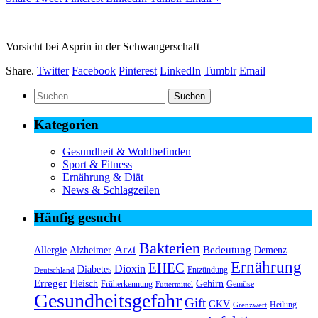
Vorsicht bei Asprin in der Schwangerschaft
Share.
Twitter
Facebook
Pinterest
LinkedIn
Tumblr
Email
Suchen
nach:
Kategorien
Gesundheit & Wohlbefinden
Sport & Fitness
Ernährung & Diät
News & Schlagzeilen
Häufig gesucht
Bakterien
Arzt
Bedeutung
Alzheimer
Allergie
Demenz
Ernährung
EHEC
Dioxin
Diabetes
Entzündung
Deutschland
Erreger
Fleisch
Gehirn
Früherkennung
Gemüse
Futtermittel
Gesundheitsgefahr
Gift
GKV
Heilung
Grenzwert