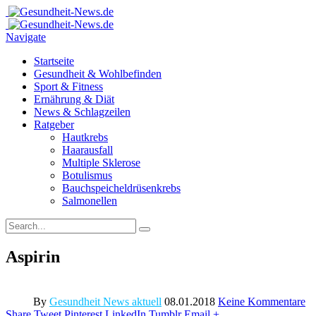
Navigate
Startseite
Gesundheit & Wohlbefinden
Sport & Fitness
Ernährung & Diät
News & Schlagzeilen
Ratgeber
Hautkrebs
Haarausfall
Multiple Sklerose
Botulismus
Bauchspeicheldrüsenkrebs
Salmonellen
Aspirin
By
Gesundheit News aktuell
08.01.2018
Keine Kommentare
Share
Tweet
Pinterest
LinkedIn
Tumblr
Email
+