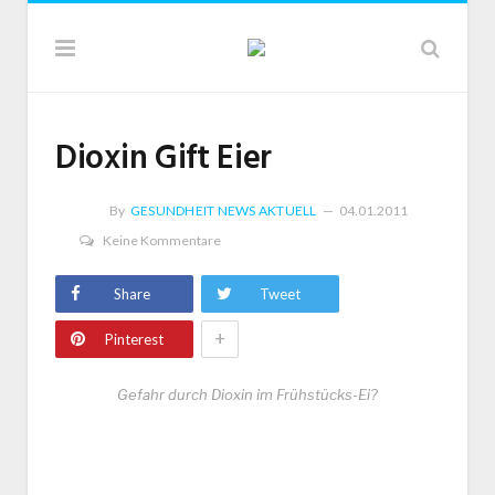
Dioxin Gift Eier
By
GESUNDHEIT NEWS AKTUELL
04.01.2011
Keine Kommentare
Share
Tweet
+
Pinterest
Gefahr durch Dioxin im Frühstücks-Ei?