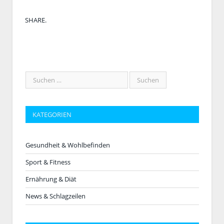
Twitt
Face
Pinte
Linke
Tumb
Email
SHARE.
KATEGORIEN
Gesundheit & Wohlbefinden
Sport & Fitness
Ernährung & Diät
News & Schlagzeilen