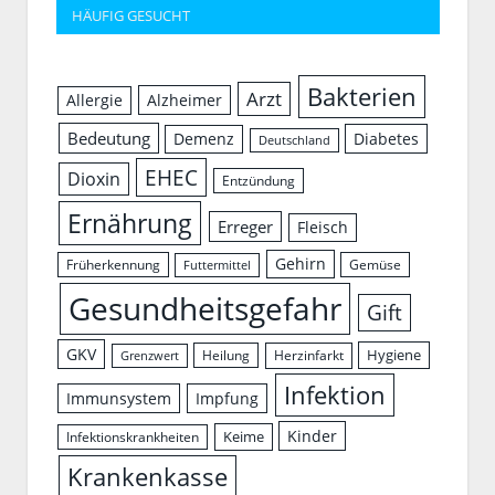
HÄUFIG GESUCHT
Bakterien
Arzt
Allergie
Alzheimer
Bedeutung
Demenz
Diabetes
Deutschland
EHEC
Dioxin
Entzündung
Ernährung
Erreger
Fleisch
Gehirn
Früherkennung
Gemüse
Futtermittel
Gesundheitsgefahr
Gift
GKV
Hygiene
Herzinfarkt
Heilung
Grenzwert
Infektion
Immunsystem
Impfung
Kinder
Keime
Infektionskrankheiten
Krankenkasse