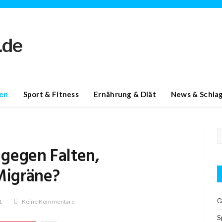
en
Sport & Fitness
Ernährung & Diät
News & Schlag
gegen Falten,
Migräne?
G
1
Keine Kommentare
S