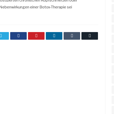
nostizierten chronischen Kopfschmerzen oder
Nebenwirkungen einer Botox-Therapie sei
Twitter
Facebook
Pinterest
LinkedIn
Tumblr
Email