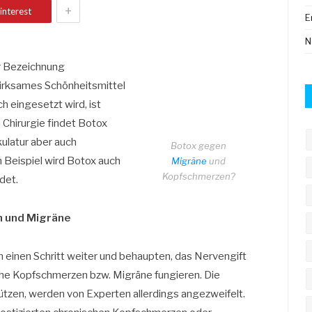
+
interest
E
N
r Bezeichnung
wirksames Schönheitsmittel
h eingesetzt wird, ist
 Chirurgie findet Botox
kulatur aber auch
Botox gegen
 Beispiel wird Botox auch
Migräne
und
Kopfschmerzen?
det.
 und Migräne
 einen Schritt weiter und behaupten, das Nervengift
che Kopfschmerzen bzw. Migräne fungieren. Die
stützen, werden von Experten allerdings angezweifelt.