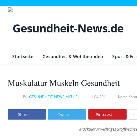
Startseite
Gesundheit & Wohlbefinden
Sport & Fit
Muskulatur Muskeln Gesundheit
By
GESUNDHEIT NEWS AKTUELL
11.04.2011
Keine Kom
+
Share
Tweet
Pinterest
Muskulatur wichtiges Stoffwechs