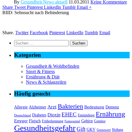
By
Gesundheit News aktuell
11.03.2011
Keine Kommentare
Share
Tweet
Pinterest
LinkedIn
Tumblr
Email
+
BIID: Sehnsucht nach Behinderung
Share.
Twitter
Facebook
Pinterest
LinkedIn
Tumblr
Email
Suchen
nach:
Kategorien
Gesundheit & Wohlbefinden
Sport & Fitness
Ernährung & Diät
News & Schlagzeilen
Häufig gesucht
Bakterien
Arzt
Bedeutung
Alzheimer
Allergie
Demenz
Ernährung
EHEC
Dioxin
Diabetes
Entzündung
Deutschland
Erreger
Fleisch
Gehirn
Früherkennung
Gemüse
Futtermittel
Gesundheitsgefahr
Gift
GKV
Heilung
Grenzwert