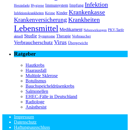
Infektion
Immunsystem
Impfung
Hygiene
Herzinfarkt
Krankenkasse
Kinder
Keime
Infektionskrankheiten
Krankheiten
Krankenversicherung
Lebensmittel
Medikament
PKV-Tarife
Nebenwirkungen
Studie
Therapie
Symptome
Verbraucher
aktuell
Virus
Verbraucherschutz
Übergewicht
Ratgeber
Hautkrebs
Haarausfall
Multiple Sklerose
Botulismus
Bauchspeicheldrüsenkrebs
Salmonellen
EHEC-Fälle in Deutschland
Radiologe
Anästhesist
Impressum
Datenschutz
Haftungsausschluss