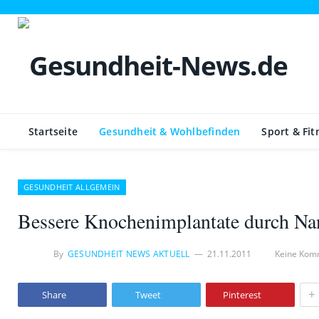
Startseite
Gesundheit & Wohlbefinden
Sport & Fit
GESUNDHEIT ALLGEMEIN
Bessere Knochenimplantate durch Na
By
GESUNDHEIT NEWS AKTUELL
21.11.2011
Keine Kom
+
Share
Tweet
Pinterest