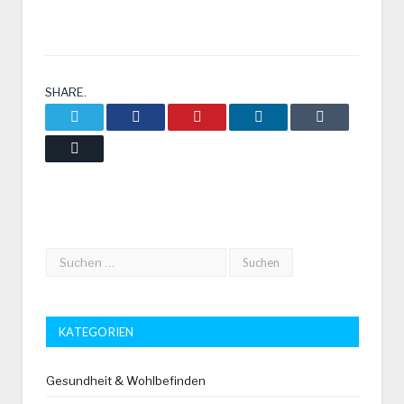
SHARE.
Twitter
Facebook
Pinterest
LinkedIn
Tumblr
Email
KATEGORIEN
Gesundheit & Wohlbefinden