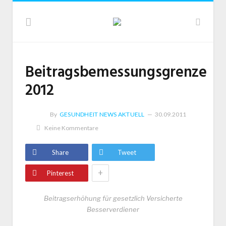
Beitragsbemessungsgrenze
2012
By
GESUNDHEIT NEWS AKTUELL
30.09.2011
Keine Kommentare
Share
Tweet
+
Pinterest
Beitragserhöhung für gesetzlich Versicherte
Besserverdiener