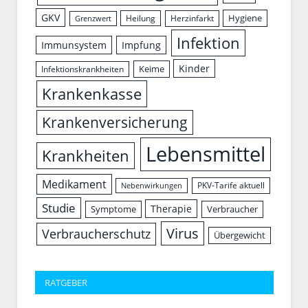
GKV
Hygiene
Herzinfarkt
Heilung
Grenzwert
Infektion
Immunsystem
Impfung
Kinder
Keime
Infektionskrankheiten
Krankenkasse
Krankenversicherung
Lebensmittel
Krankheiten
Medikament
PKV-Tarife aktuell
Nebenwirkungen
Studie
Therapie
Symptome
Verbraucher
Virus
Verbraucherschutz
Übergewicht
RATGEBER