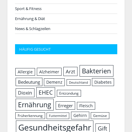
Sport & Fitness
Ernährung & Diät
News & Schlagzeilen
HÄUFIG GESUCHT
Bakterien
Arzt
Allergie
Alzheimer
Bedeutung
Demenz
Diabetes
Deutschland
EHEC
Dioxin
Entzündung
Ernährung
Erreger
Fleisch
Gehirn
Früherkennung
Gemüse
Futtermittel
Gesundheitsgefahr
Gift