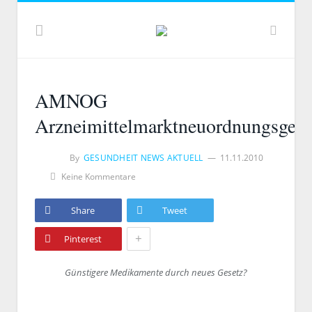
AMNOG
Arzneimittelmarktneuordnungsgese
By
GESUNDHEIT NEWS AKTUELL
11.11.2010
Keine Kommentare
Share
Tweet
+
Pinterest
Günstigere Medikamente durch neues Gesetz?