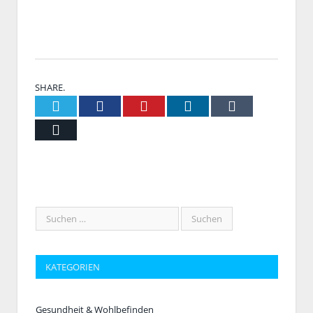
SHARE.
Twitter
Facebook
Pinterest
LinkedIn
Tumblr
Email
KATEGORIEN
Gesundheit & Wohlbefinden