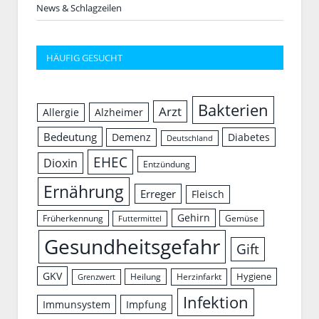
News & Schlagzeilen
HÄUFIG GESUCHT
Bakterien
Arzt
Allergie
Alzheimer
Bedeutung
Demenz
Diabetes
Deutschland
EHEC
Dioxin
Entzündung
Ernährung
Erreger
Fleisch
Gehirn
Früherkennung
Gemüse
Futtermittel
Gesundheitsgefahr
Gift
GKV
Hygiene
Herzinfarkt
Heilung
Grenzwert
Infektion
Immunsystem
Impfung