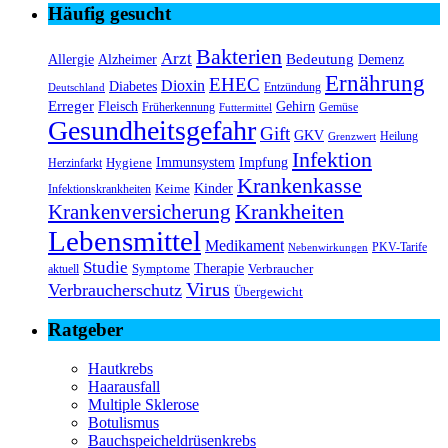
Häufig gesucht
Bakterien
Arzt
Bedeutung
Alzheimer
Allergie
Demenz
Ernährung
EHEC
Dioxin
Diabetes
Entzündung
Deutschland
Erreger
Fleisch
Gehirn
Früherkennung
Gemüse
Futtermittel
Gesundheitsgefahr
Gift
GKV
Heilung
Grenzwert
Infektion
Immunsystem
Impfung
Hygiene
Herzinfarkt
Krankenkasse
Kinder
Keime
Infektionskrankheiten
Krankheiten
Krankenversicherung
Lebensmittel
Medikament
PKV-Tarife
Nebenwirkungen
Studie
Therapie
Symptome
Verbraucher
aktuell
Virus
Verbraucherschutz
Übergewicht
Ratgeber
Hautkrebs
Haarausfall
Multiple Sklerose
Botulismus
Bauchspeicheldrüsenkrebs