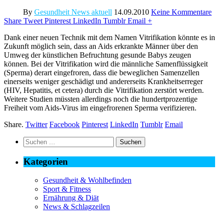
By
Gesundheit News aktuell
14.09.2010
Keine Kommentare
Share
Tweet
Pinterest
LinkedIn
Tumblr
Email
+
Dank einer neuen Technik mit dem Namen Vitrifikation könnte es in
Zukunft möglich sein, dass an Aids erkrankte Männer über den
Umweg der künstlichen Befruchtung gesunde Babys zeugen
können. Bei der Vitrifikation wird die männliche Samenflüssigkeit
(Sperma) derart eingefroren, dass die beweglichen Samenzellen
einerseits weniger geschädigt und andererseits Krankheitserreger
(HIV, Hepatitis, et cetera) durch die Vitrifikation zerstört werden.
Weitere Studien müssten allerdings noch die hundertprozentige
Freiheit vom Aids-Virus im eingefrorenen Sperma verifizieren.
Share.
Twitter
Facebook
Pinterest
LinkedIn
Tumblr
Email
Suchen
nach:
Kategorien
Gesundheit & Wohlbefinden
Sport & Fitness
Ernährung & Diät
News & Schlagzeilen