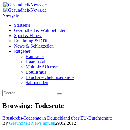
Navigate
Startseite
Gesundheit & Wohlbefinden
Sport & Fitness
Ernährung & Diät
News & Schlagzeilen
Ratgeber
Hautkrebs
Haarausfall
Multiple Sklerose
Botulismus
Bauchspeicheldrüsenkrebs
Salmonellen
Browsing:
Todesrate
Brustkrebs-Todesrate in Deutschland über EU-Durchschnitt
By
Gesundheit News aktuell
29.02.2012