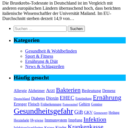
Die Brustkrebs-Todesrate in Deutschland ist im Vergleich mit
anderen europäischen Ländern überraschend hoch, dass berichten
italienische Wissenschaftler der Universität Mailand. Im EU-
Durchschnitt sterben derzeit 14,9 von…
Suchen
nach:
Kategorien
Gesundheit & Wohlbefinden
Sport & Fitness
Ernährung & Diät
News & Schlagzeilen
Häufig gesucht
Bakterien
Arzt
Bedeutung
Alzheimer
Allergie
Demenz
Ernährung
EHEC
Dioxin
Diabetes
Entzündung
Deutschland
Erreger
Fleisch
Gehirn
Früherkennung
Gemüse
Futtermittel
Gesundheitsgefahr
Gift
GKV
Heilung
Grenzwert
Infektion
Immunsystem
Impfung
Hygiene
Herzinfarkt
Krankenkasse
Kinder
Keime
Infektionskrankheiten