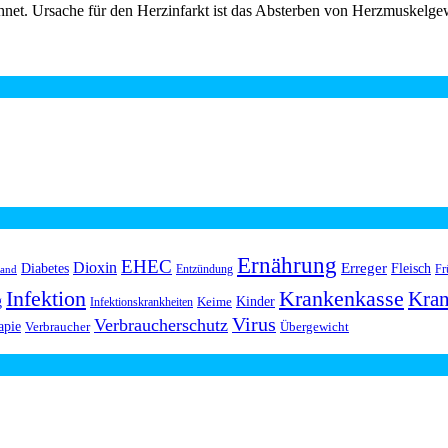
hnet. Ursache für den Herzinfarkt ist das Absterben von Herzmuskelgew
Ernährung
EHEC
Dioxin
Erreger
Diabetes
Fleisch
Entzündung
Fr
land
Infektion
Krankenkasse
Kran
g
Kinder
Keime
Infektionskrankheiten
Virus
Verbraucherschutz
apie
Verbraucher
Übergewicht