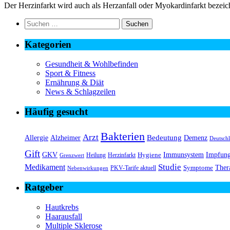
Der Herzinfarkt wird auch als Herzanfall oder Myokardinfarkt bezeic
Suchen
nach:
Kategorien
Gesundheit & Wohlbefinden
Sport & Fitness
Ernährung & Diät
News & Schlagzeilen
Häufig gesucht
Bakterien
Arzt
Bedeutung
Alzheimer
Allergie
Demenz
Deutsch
Gift
GKV
Immunsystem
Impfun
Hygiene
Herzinfarkt
Heilung
Grenzwert
Medikament
Studie
Ther
Symptome
PKV-Tarife aktuell
Nebenwirkungen
Ratgeber
Hautkrebs
Haarausfall
Multiple Sklerose