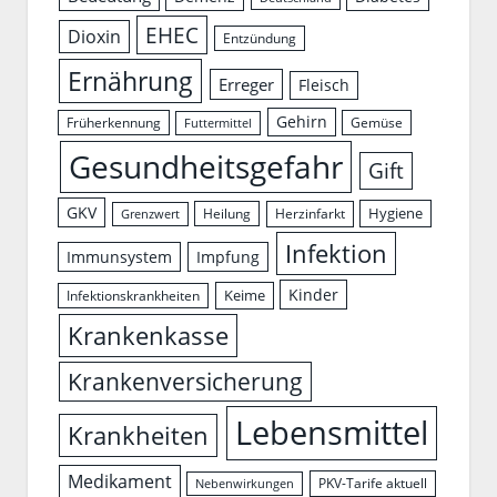
EHEC
Dioxin
Entzündung
Ernährung
Erreger
Fleisch
Gehirn
Früherkennung
Gemüse
Futtermittel
Gesundheitsgefahr
Gift
GKV
Hygiene
Herzinfarkt
Heilung
Grenzwert
Infektion
Immunsystem
Impfung
Kinder
Keime
Infektionskrankheiten
Krankenkasse
Krankenversicherung
Lebensmittel
Krankheiten
Medikament
PKV-Tarife aktuell
Nebenwirkungen