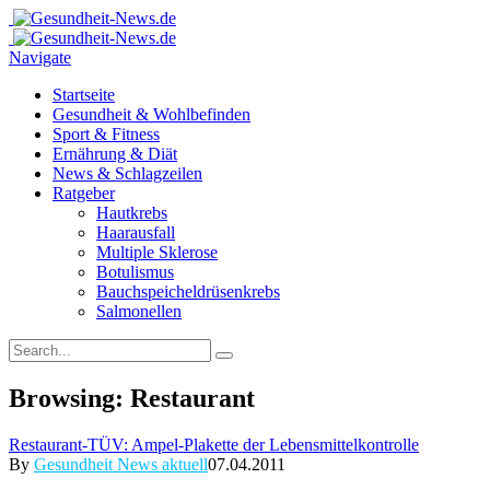
Navigate
Startseite
Gesundheit & Wohlbefinden
Sport & Fitness
Ernährung & Diät
News & Schlagzeilen
Ratgeber
Hautkrebs
Haarausfall
Multiple Sklerose
Botulismus
Bauchspeicheldrüsenkrebs
Salmonellen
Browsing:
Restaurant
Restaurant-TÜV: Ampel-Plakette der Lebensmittelkontrolle
By
Gesundheit News aktuell
07.04.2011