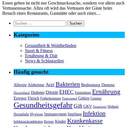
Essen gehen ist nicht nur Geschmackssache, sondern vor allem auch
Vertrauenssache. Allzu oft wird das Vertrauen der Gäste beim
Besuch eines Restaurants, Gaststätte oder auch eines…
Suchen
nach:
Kategorien
Gesundheit & Wohlbefinden
Sport & Fitness
Ernährung & Diät
News & Schlagzeilen
Häufig gesucht
Bakterien
Arzt
Bedeutung
Alzheimer
Allergie
Demenz
Ernährung
EHEC
Dioxin
Diabetes
Entzündung
Deutschland
Erreger
Fleisch
Gehirn
Früherkennung
Gemüse
Futtermittel
Gesundheitsgefahr
Gift
GKV
Heilung
Grenzwert
Infektion
Immunsystem
Impfung
Hygiene
Herzinfarkt
Krankenkasse
Kinder
Keime
Infektionskrankheiten