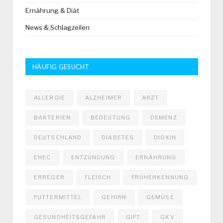
Ernährung & Diät
News & Schlagzeilen
HÄUFIG GESUCHT
ALLERGIE
ALZHEIMER
ARZT
BAKTERIEN
BEDEUTUNG
DEMENZ
DEUTSCHLAND
DIABETES
DIOXIN
EHEC
ENTZÜNDUNG
ERNÄHRUNG
ERREGER
FLEISCH
FRÜHERKENNUNG
FUTTERMITTEL
GEHIRN
GEMÜSE
GESUNDHEITSGEFAHR
GIFT
GKV