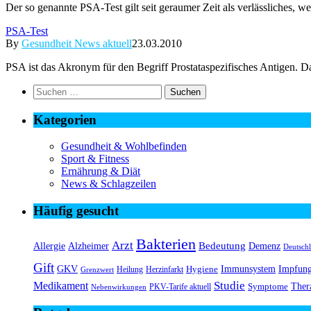
Der so genannte PSA-Test gilt seit geraumer Zeit als verlässliches, 
PSA-Test
By
Gesundheit News aktuell
23.03.2010
PSA ist das Akronym für den Begriff Prostataspezifisches Antigen.
Suchen
nach:
Kategorien
Gesundheit & Wohlbefinden
Sport & Fitness
Ernährung & Diät
News & Schlagzeilen
Häufig gesucht
Bakterien
Arzt
Bedeutung
Alzheimer
Allergie
Demenz
Deutsch
Gift
GKV
Immunsystem
Impfun
Hygiene
Herzinfarkt
Heilung
Grenzwert
Medikament
Studie
Ther
Symptome
PKV-Tarife aktuell
Nebenwirkungen