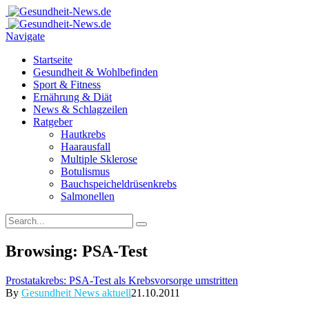
Navigate
Startseite
Gesundheit & Wohlbefinden
Sport & Fitness
Ernährung & Diät
News & Schlagzeilen
Ratgeber
Hautkrebs
Haarausfall
Multiple Sklerose
Botulismus
Bauchspeicheldrüsenkrebs
Salmonellen
Browsing:
PSA-Test
Prostatakrebs: PSA-Test als Krebsvorsorge umstritten
By
Gesundheit News aktuell
21.10.2011