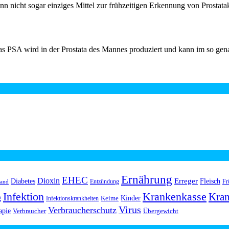
wenn nicht sogar einziges Mittel zur frühzeitigen Erkennung von Prosta
 Das PSA wird in der Prostata des Mannes produziert und kann im so 
Ernährung
EHEC
Dioxin
Erreger
Diabetes
Fleisch
Entzündung
Fr
land
Infektion
Krankenkasse
Kran
g
Kinder
Keime
Infektionskrankheiten
Virus
Verbraucherschutz
apie
Verbraucher
Übergewicht