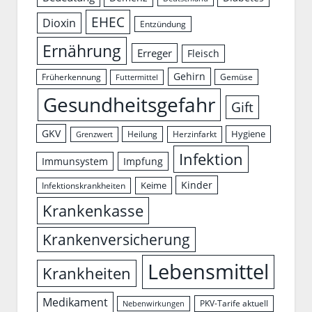
EHEC
Dioxin
Entzündung
Ernährung
Erreger
Fleisch
Gehirn
Früherkennung
Gemüse
Futtermittel
Gesundheitsgefahr
Gift
GKV
Hygiene
Herzinfarkt
Heilung
Grenzwert
Infektion
Immunsystem
Impfung
Kinder
Keime
Infektionskrankheiten
Krankenkasse
Krankenversicherung
Lebensmittel
Krankheiten
Medikament
PKV-Tarife aktuell
Nebenwirkungen