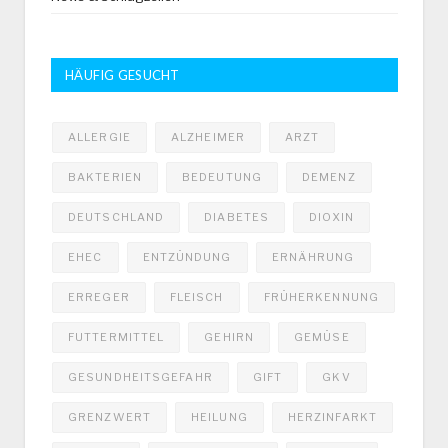
HÄUFIG GESUCHT
ALLERGIE
ALZHEIMER
ARZT
BAKTERIEN
BEDEUTUNG
DEMENZ
DEUTSCHLAND
DIABETES
DIOXIN
EHEC
ENTZÜNDUNG
ERNÄHRUNG
ERREGER
FLEISCH
FRÜHERKENNUNG
FUTTERMITTEL
GEHIRN
GEMÜSE
GESUNDHEITSGEFAHR
GIFT
GKV
GRENZWERT
HEILUNG
HERZINFARKT