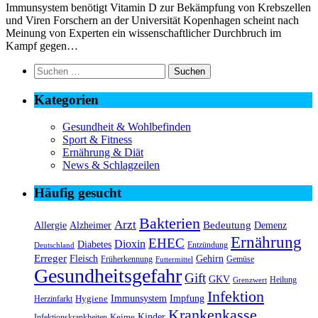
Immunsystem benötigt Vitamin D zur Bekämpfung von Krebszellen
und Viren Forschern an der Universität Kopenhagen scheint nach
Meinung von Experten ein wissenschaftlicher Durchbruch im
Kampf gegen…
Suchen
nach:
Kategorien
Gesundheit & Wohlbefinden
Sport & Fitness
Ernährung & Diät
News & Schlagzeilen
Häufig gesucht
Bakterien
Arzt
Bedeutung
Alzheimer
Allergie
Demenz
Ernährung
EHEC
Dioxin
Diabetes
Entzündung
Deutschland
Erreger
Fleisch
Gehirn
Früherkennung
Gemüse
Futtermittel
Gesundheitsgefahr
Gift
GKV
Heilung
Grenzwert
Infektion
Immunsystem
Impfung
Hygiene
Herzinfarkt
Krankenkasse
Kinder
Keime
Infektionskrankheiten