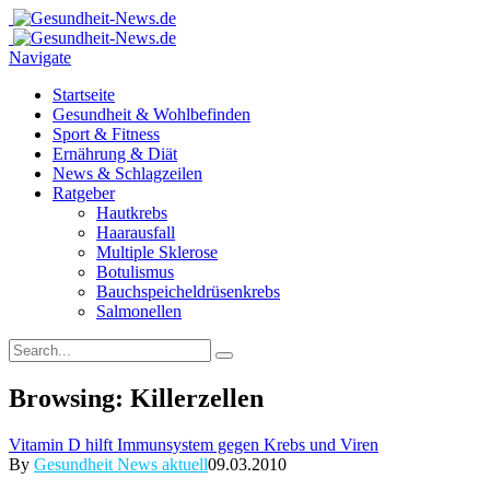
Navigate
Startseite
Gesundheit & Wohlbefinden
Sport & Fitness
Ernährung & Diät
News & Schlagzeilen
Ratgeber
Hautkrebs
Haarausfall
Multiple Sklerose
Botulismus
Bauchspeicheldrüsenkrebs
Salmonellen
Browsing:
Killerzellen
Vitamin D hilft Immunsystem gegen Krebs und Viren
By
Gesundheit News aktuell
09.03.2010