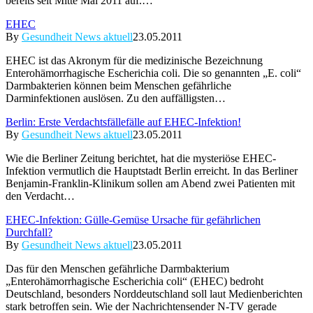
bereits seit Mitte Mai 2011 auf.…
EHEC
By
Gesundheit News aktuell
23.05.2011
EHEC ist das Akronym für die medizinische Bezeichnung
Enterohämorrhagische Escherichia coli. Die so genannten „E. coli“
Darmbakterien können beim Menschen gefährliche
Darminfektionen auslösen. Zu den auffälligsten…
Berlin: Erste Verdachtsfällefälle auf EHEC-Infektion!
By
Gesundheit News aktuell
23.05.2011
Wie die Berliner Zeitung berichtet, hat die mysteriöse EHEC-
Infektion vermutlich die Hauptstadt Berlin erreicht. In das Berliner
Benjamin-Franklin-Klinikum sollen am Abend zwei Patienten mit
den Verdacht…
EHEC-Infektion: Gülle-Gemüse Ursache für gefährlichen
Durchfall?
By
Gesundheit News aktuell
23.05.2011
Das für den Menschen gefährliche Darmbakterium
„Enterohämorrhagische Escherichia coli“ (EHEC) bedroht
Deutschland, besonders Norddeutschland soll laut Medienberichten
stark betroffen sein. Wie der Nachrichtensender N-TV gerade