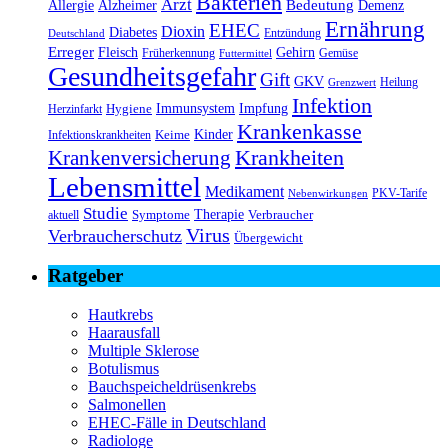
Bakterien
Arzt
Bedeutung
Alzheimer
Allergie
Demenz
Ernährung
EHEC
Dioxin
Diabetes
Entzündung
Deutschland
Erreger
Fleisch
Gehirn
Früherkennung
Gemüse
Futtermittel
Gesundheitsgefahr
Gift
GKV
Heilung
Grenzwert
Infektion
Immunsystem
Impfung
Hygiene
Herzinfarkt
Krankenkasse
Kinder
Keime
Infektionskrankheiten
Krankheiten
Krankenversicherung
Lebensmittel
Medikament
PKV-Tarife
Nebenwirkungen
Studie
Therapie
Symptome
Verbraucher
aktuell
Virus
Verbraucherschutz
Übergewicht
Ratgeber
Hautkrebs
Haarausfall
Multiple Sklerose
Botulismus
Bauchspeicheldrüsenkrebs
Salmonellen
EHEC-Fälle in Deutschland
Radiologe