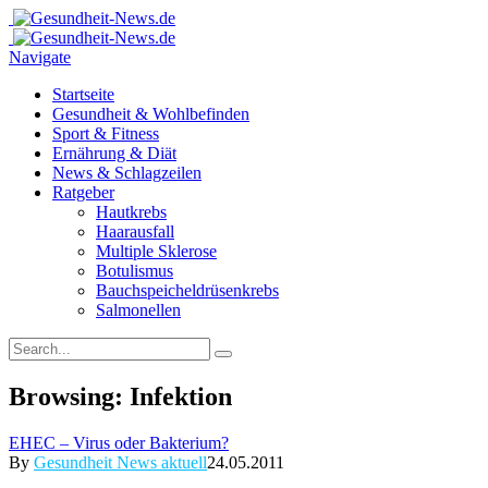
Navigate
Startseite
Gesundheit & Wohlbefinden
Sport & Fitness
Ernährung & Diät
News & Schlagzeilen
Ratgeber
Hautkrebs
Haarausfall
Multiple Sklerose
Botulismus
Bauchspeicheldrüsenkrebs
Salmonellen
Browsing:
Infektion
EHEC – Virus oder Bakterium?
By
Gesundheit News aktuell
24.05.2011