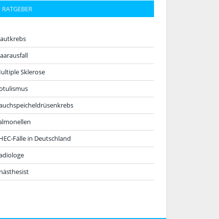
RATGEBER
autkrebs
aarausfall
ultiple Sklerose
otulismus
auchspeicheldrüsenkrebs
almonellen
HEC-Fälle in Deutschland
adiologe
nästhesist