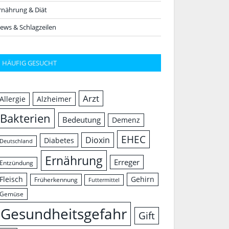
rnährung & Diät
ews & Schlagzeilen
HÄUFIG GESUCHT
Arzt
Allergie
Alzheimer
Bakterien
Bedeutung
Demenz
EHEC
Dioxin
Diabetes
Deutschland
Ernährung
Erreger
Entzündung
Fleisch
Gehirn
Früherkennung
Futtermittel
Gemüse
Gesundheitsgefahr
Gift