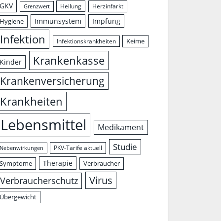
GKV
Herzinfarkt
Heilung
Grenzwert
Immunsystem
Impfung
Hygiene
Infektion
Keime
Infektionskrankheiten
Krankenkasse
Kinder
Krankenversicherung
Krankheiten
Lebensmittel
Medikament
Studie
PKV-Tarife aktuell
Nebenwirkungen
Therapie
Symptome
Verbraucher
Virus
Verbraucherschutz
Übergewicht