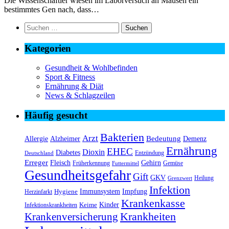
Die Wissenschaftler wiesen im Laborversuch an Mäusen ein
bestimmtes Gen nach, dass…
Suchen
nach:
Kategorien
Gesundheit & Wohlbefinden
Sport & Fitness
Ernährung & Diät
News & Schlagzeilen
Häufig gesucht
Bakterien
Arzt
Bedeutung
Alzheimer
Allergie
Demenz
Ernährung
EHEC
Dioxin
Diabetes
Entzündung
Deutschland
Erreger
Fleisch
Gehirn
Früherkennung
Gemüse
Futtermittel
Gesundheitsgefahr
Gift
GKV
Heilung
Grenzwert
Infektion
Immunsystem
Impfung
Hygiene
Herzinfarkt
Krankenkasse
Kinder
Keime
Infektionskrankheiten
Krankheiten
Krankenversicherung