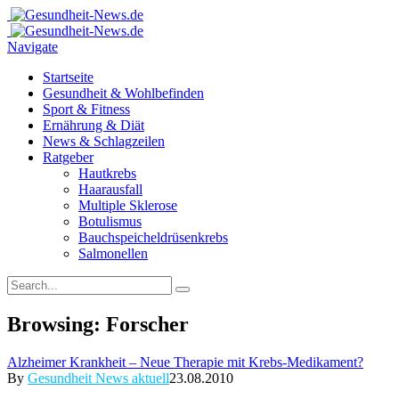
Navigate
Startseite
Gesundheit & Wohlbefinden
Sport & Fitness
Ernährung & Diät
News & Schlagzeilen
Ratgeber
Hautkrebs
Haarausfall
Multiple Sklerose
Botulismus
Bauchspeicheldrüsenkrebs
Salmonellen
Browsing:
Forscher
Alzheimer Krankheit – Neue Therapie mit Krebs-Medikament?
By
Gesundheit News aktuell
23.08.2010