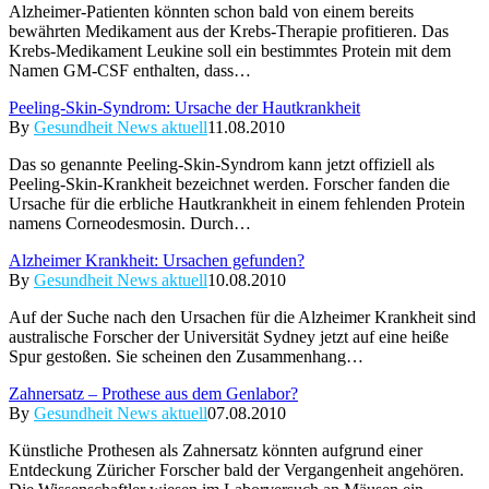
Alzheimer-Patienten könnten schon bald von einem bereits
bewährten Medikament aus der Krebs-Therapie profitieren. Das
Krebs-Medikament Leukine soll ein bestimmtes Protein mit dem
Namen GM-CSF enthalten, dass…
Peeling-Skin-Syndrom: Ursache der Hautkrankheit
By
Gesundheit News aktuell
11.08.2010
Das so genannte Peeling-Skin-Syndrom kann jetzt offiziell als
Peeling-Skin-Krankheit bezeichnet werden. Forscher fanden die
Ursache für die erbliche Hautkrankheit in einem fehlenden Protein
namens Corneodesmosin. Durch…
Alzheimer Krankheit: Ursachen gefunden?
By
Gesundheit News aktuell
10.08.2010
Auf der Suche nach den Ursachen für die Alzheimer Krankheit sind
australische Forscher der Universität Sydney jetzt auf eine heiße
Spur gestoßen. Sie scheinen den Zusammenhang…
Zahnersatz – Prothese aus dem Genlabor?
By
Gesundheit News aktuell
07.08.2010
Künstliche Prothesen als Zahnersatz könnten aufgrund einer
Entdeckung Züricher Forscher bald der Vergangenheit angehören.