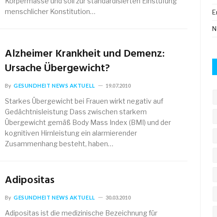
Körpermasse und soll zur standardisierten Einstufung
menschlicher Konstitution…
E
N
Alzheimer Krankheit und Demenz:
Ursache Übergewicht?
By
GESUNDHEIT NEWS AKTUELL
19.07.2010
Starkes Übergewicht bei Frauen wirkt negativ auf
Gedächtnisleistung Dass zwischen starkem
Übergewicht gemäß Body Mass Index (BMI) und der
kognitiven Hirnleistung ein alarmierender
Zusammenhang besteht, haben…
Adipositas
By
GESUNDHEIT NEWS AKTUELL
30.03.2010
Adipositas ist die medizinische Bezeichnung für