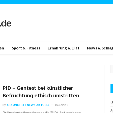
en
Sport & Fitness
Ernährung & Diät
News & Schlag
PID – Gentest bei künstlicher
Befruchtung ethisch umstritten
G
By
GESUNDHEIT NEWS AKTUELL
09.07.2010
S
Präimplantationsdiagnostik (PID) löst ethische